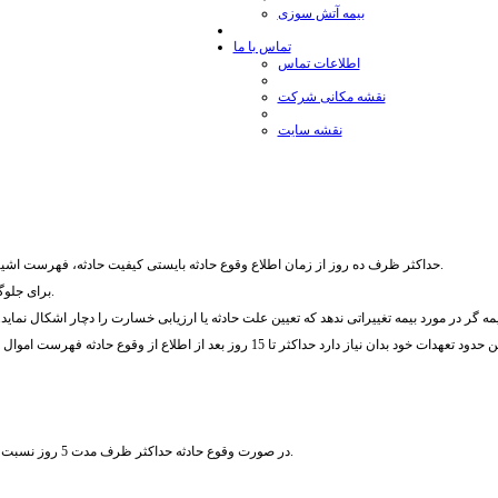
بيمه آتش سوزی
تماس با ما
اطلاعات تماس
نقشه مكانی شركت
نقشه سایت
2- حداکثر ظرف ده روز از زمان اطلاع وقوع حادثه بایستی کیفیت حادثه، فهرست اشیاء نجات داده شده، محل جدید آنها و مبلغ تقریبی خسارت را برای بیمه گر ارسال دارد.
3- برای جلوگیری از توسعه خسارت در موقع یا بعد از وقوع حادثه، کلیه اقدامات لازم را بعمل آورد.
در صورت وقوع حادثه حداکثر ظرف مدت 5 روز نسبت به اعلام خسارت به شرکت اقدام نموده، سپس مدارک زیر را در اسرع وقت ارائه نمایید.