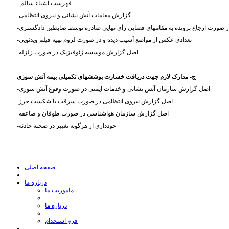
- فهرست اشیاء سالم
-گزارش مقامات آتش نشانی و نیروی انتظامی
در صورت ارجاع پرونده به مقامهای قضایی رأی نهایی صادره توسط ضابطین دادگستری
-تعدادی عکس از مواضع آسیب دیده و در صورت لزوم تهیه فیلم ویدئویی
-اصل گزارش موسسه ژئوفیزیک در صورت زلزله
ج- مدارک لازم جهت دریافت خسارت پوششهای تکمیلی بیمه آتش سوزی
-اصل گزارش سازمان آتش نشانی و خدمات ایمنی در صورت وقوع آتش سوزی
-اصل گزارش نیروی انتظامی در صورت سرقت با شکست حرز
-اصل گزارش سازمان هواشناسی در صورت طوفان و صاعقه
-خودداری از هرگونه تغییر در صحنه حادثه
صفحه اصلی
درباره ما
ماموریت ما
درباره ما
فرم استخدام