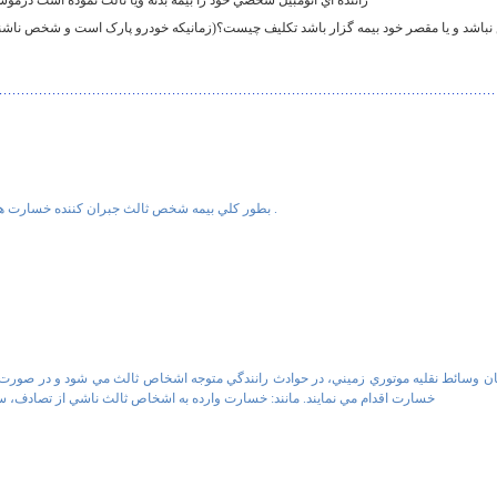
23-راننده اي اتومبيل شخصي خود را بيمه بدنه ويا ثالث نموده است د
نباشد و يا مقصر خود بيمه گزار باشد تکليف چيست؟(زمانيکه خودرو پارک است و شخص ناشناس
بطور كلي بيمه شخص ثالث جبران كننده خسارت هاي ناشي از حوادث رانندگي وارد به سرنشينان آن، راننده و اموال و اشخاص ثالث مي باشد .
 وسائط نقليه موتوري زميني، در حوادث رانندگي متوجه اشخاص ثالث مي شود و در صورت خري
خسارت اقدام مي نمايند. مانند: خسارت وارده به اشخاص ثالث ناشي از تصادف، سق