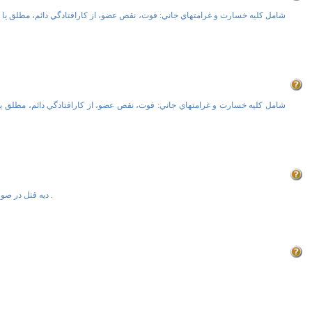
شامل کليه خسارت و غرامتهاي جاني: فوت، نقص عضو، از کارافتادگي دائم، مطلق يا 
شامل کليه خسارت و غرامتهاي جاني: فوت، نقص عضو، از کارافتادگي دائم، مطلق يا
ديه قتل در صورتيکه صدمه و فوت هر دو در يکي از ماه هاي رجب، ذيقعده، ذيحجه و محرم و يا در حرم مکه معظمه اتفاق بيفتد علاوه بر ديه کامل بعنوان تشديد مجازات بايد يک سوم ديه اضافه تر بپردازد .