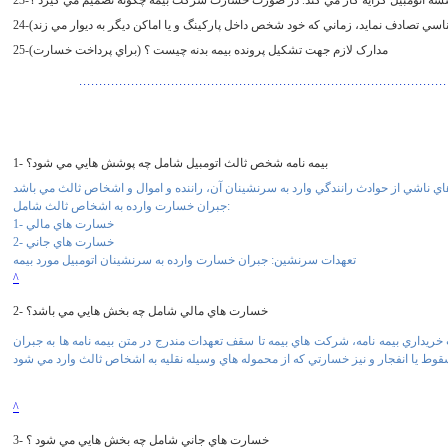
رموسسه اتومبيل کرايه کار مي کند. در صورت خسارت شرکت بيمه چگونه تصميم مي گيرد ؟
ي تصادف نمايد، زماني که خود شخص داخل پارکينگ و يا اماکن ديگر به ديوار مي زند)
25-مدارک لازم جهت تشکيل پرونده بيمه بدنه چيست ؟ (براي پرداخت خسارت)
1- بيمه نامه شخص ثالث اتومبيل شامل چه پوشش هايي مي شود؟
جبران خسارت وارده به اشخاص ثالث شامل:
1- خسارت هاي مالي
2- خسارت هاي جاني
تعهدات سرنشين: جبران خسارت وارده به سرنشينان اتومبيل مورد بيمه
^
2- خسارت هاي مالي شامل چه بخش هايي مي باشد؟
داري بيمه نامه، شرکت هاي بيمه تا سقف تعهدات مندرج در متن بيمه نامه ها به جبران
وط يا انفجار و نيز خسارتي که از محموله هاي وسيله نقليه به اشخاص ثالث وارد مي شود
^
3- خسارت هاي جاني شامل چه بخش هايي مي شود ؟