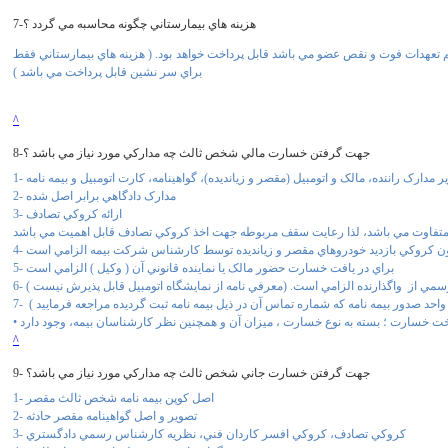
7-هزينه هاي بيمارستاني چگونه محاسبه مي گردد ؟
 تعهدات فوت و نقص عضو مي باشد قابل پرداخت خواهد بود. ( هزينه هاي بيمارستاني فقط
براي سر نشين قابل پرداخت مي باشد )
^
8-جهت گرفتن خسارت مالي شخص ثالث چه مدارکي مورد نياز مي باشد ؟
وير مدارک راننده، مالک و اتومبيل (مقصر و زيانديده)، گواهينامه، کارت اتومبيل و بيمه نامه
2- مدارک دادگاهي برابر اصل شده
3- ارائه كروكي تصادف
5- براي در يافت خسارت حضور مالک يا نماينده قانوني آن ( وکيل ) الزامي است
 رسمي از واگذارنده الزامي است. (معرفي نامه از نمايشگاه اتومبيل قابل پذيرش نيست )
واحد صدور بيمه نامه که شماره تماس آن در ذيل بيمه نامه ثبت گرديده مراجعه فرماييد )
پرداخت خسارت ؛ بسته به نوع خسارت ، ميزان آن و همچنين نظر کارشناسان بيمه، وجود دارد
^
9- جهت گرفتن خسارت جاني شخص ثالث چه مدارکي مورد نياز مي باشد؟
1- اصل كوپن بيمه نامه شخص ثالث مقصر
2- تصوير و اصل گواهينامه مقصر حادثه
3- كروكي تصادف، کروکي افسر کاردان فني، نظريه کارشناس رسمي دادگستري