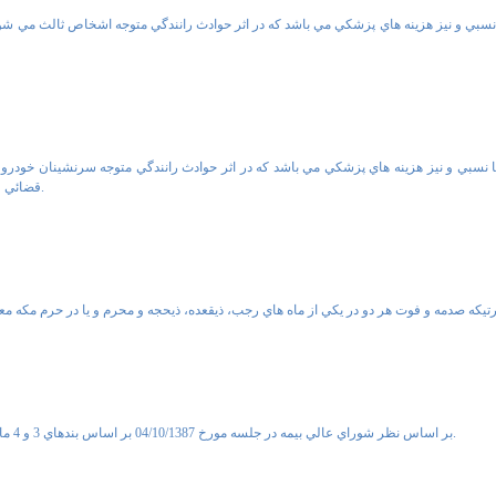
نسبي و نيز هزينه هاي پزشکي مي باشد که در اثر حوادث رانندگي متوجه اشخاص ثالث مي شو
 نسبي و نيز هزينه هاي پزشکي مي باشد که در اثر حوادث رانندگي متوجه سرنشينان خودرو
قضائي و تا سقف تعهدات خريداري شده و مندرج در کارت هاي بيمه نامه ثالث قابل جبران مي باشد.
بر اساس نظر شوراي عالي بيمه در جلسه مورخ 04/10/1387 بر اساس بندهاي 3 و 4 ماده 17 قانون تأسيس بيمه مرکزي ايران و بيمه گري ديه زن به اندازه ديه مرد تعيين مي گردد.