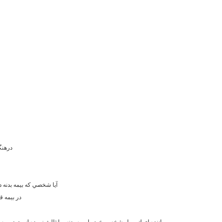
17- د
20-آيا شخصي که بيمه بدنه
21-در بي