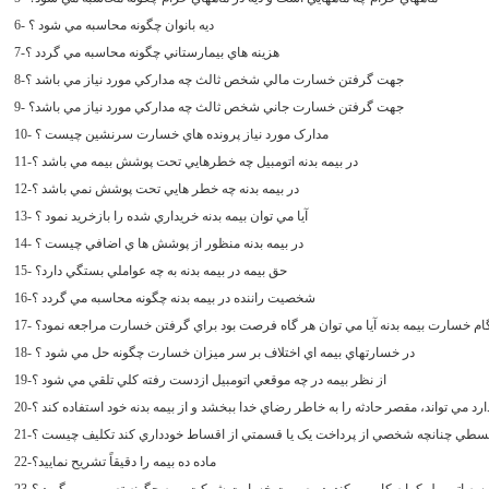
6- ديه بانوان چگونه محاسبه مي شود ؟
7-هزينه هاي بيمارستاني چگونه محاسبه مي گردد ؟
8-جهت گرفتن خسارت مالي شخص ثالث چه مدارکي مورد نياز مي باشد ؟
9- جهت گرفتن خسارت جاني شخص ثالث چه مدارکي مورد نياز مي باشد؟
10- مدارک مورد نياز پرونده هاي خسارت سرنشين چيست ؟
11-در بيمه بدنه اتومبيل چه خطرهايي تحت پوشش بيمه مي باشد ؟
12-در بيمه بدنه چه خطر هايي تحت پوشش نمي باشد ؟
13- آيا مي توان بيمه بدنه خريداري شده را بازخريد نمود ؟
14- در بيمه بدنه منظور از پوشش ها ي اضافي چيست ؟
15- حق بيمه در بيمه بدنه به چه عواملي بستگي دارد؟
16-شخصيت راننده در بيمه بدنه چگونه محاسبه مي گردد ؟
رهنگام خسارت بيمه بدنه آيا مي توان هر گاه فرصت بود براي گرفتن خسارت مراجعه نمود؟
18- در خسارتهاي بيمه اي اختلاف بر سر ميزان خسارت چگونه حل مي شود ؟
19-از نظر بيمه در چه موقعي اتومبيل ازدست رفته کلي تلقي مي شود ؟
 دارد مي تواند، مقصر حادثه را به خاطر رضاي خدا ببخشد و از بيمه بدنه خود استفاده کند ؟
مه قسطي چنانچه شخصي از پرداخت يک يا قسمتي از اقساط خودداري کند تکليف چيست ؟
22-ماده ده بيمه را دقيقاً تشريح نماييد؟