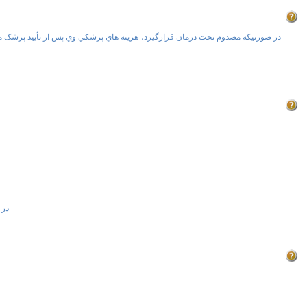
در صورتيکه مصدوم تحت درمان قرارگيرد، هزينه هاي پزشکي وي پس از تأييد پزشک معت
7- 