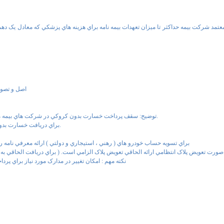
مد شرکت بيمه حداکثر تا ميزان تعهدات بيمه نامه براي هزينه هاي پزشکي که معادل يک دهم
1- اصل و تص
توضيح: سقف پرداخت خسارت بدون كروكي در شركت هاي بيمه متفاوت مي باشد، لذا رعايت سقف مربوطه جهت اخذ كروكي تصادف قابل اهميت مي باشد.
4- براي دريافت خسارت بدون كروكي بازديد خودروهاي مقصر و زيانديده توسط كارشناس شركت بيمه الزامي است.
6- براي تسويه حساب خودرو هاي ( رهني ، استيجاري و دولتي ) ارائه معرفي نامه
در صورت تعويض پلاک انتظامي ارائه الحاقي تعويض پلاک الزامي است. ( براي دريافت الحاقي به 
• نکته مهم : امکان تغيير در مدارک مورد نياز براي 